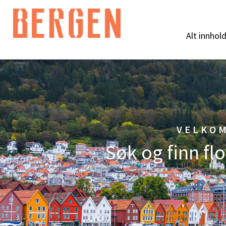
Alt innhol
VELKOM
Søk og finn fl