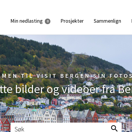
Min nedlasting
d
Prosjekter
Sammenlign
0
MEN TIL VISIT BERGEN SIN FOTO
otte bilder og videoer fra 